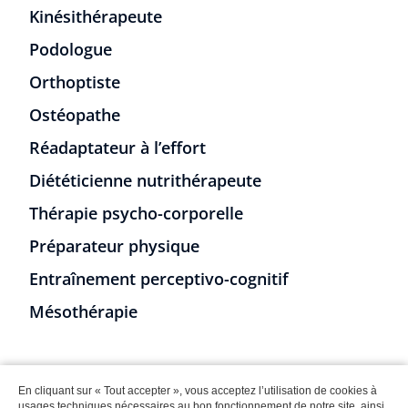
Kinésithérapeute
Podologue
Orthoptiste
Ostéopathe
Réadaptateur à l’effort
Diététicienne nutrithérapeute
Thérapie psycho-corporelle
Préparateur physique
Entraînement perceptivo-cognitif
Mésothérapie
En cliquant sur « Tout accepter », vous acceptez l’utilisation de cookies à
© 2017 Clinique de Posturologie. CLINIQUE DE POSTUROLOGIE
usages techniques nécessaires au bon fonctionnement de notre site, ainsi